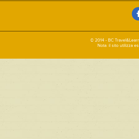
© 2014 - BC Travel&Learn
Nota: il sito utilizza 