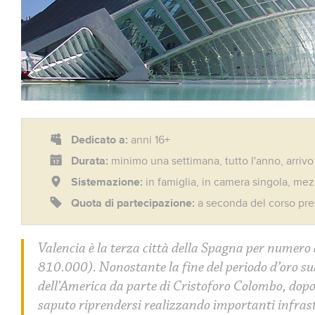
Dedicato a:
anni 16+
Durata:
minimo una settimana, tutto l'anno, arrivo
Sistemazione:
in famiglia, in camera singola, mez
Quota di partecipazione:
a seconda del corso pre
Valencia è la terza città della Spagna per numero 
810.000). Nonostante la fine del periodo d’oro su
dell’America da parte di Cristoforo Colombo, dopo 
saputo riprendersi realizzando importanti infrast