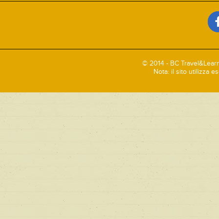
© 2014 - BC Travel&Learn
Nota: il sito utilizza 