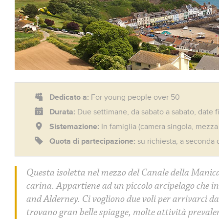
Dedicato a:
For young people over 50
Durata:
Due settimane, da sabato a sabato, date fi
Sistemazione:
In famiglia (camera singola, mezz
Quota di partecipazione:
su richiesta, a seconda 
Questa isoletta nel mezzo del Canale della Manic
carina. Appartiene ad un piccolo arcipelago che 
and Alderney. Ci vogliono due voli per arrivarci dal
trovano gran belle spiagge, molte attività prevale