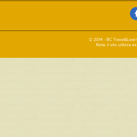
© 2014 - BC Travel&Learn
Nota: il sito utilizza 