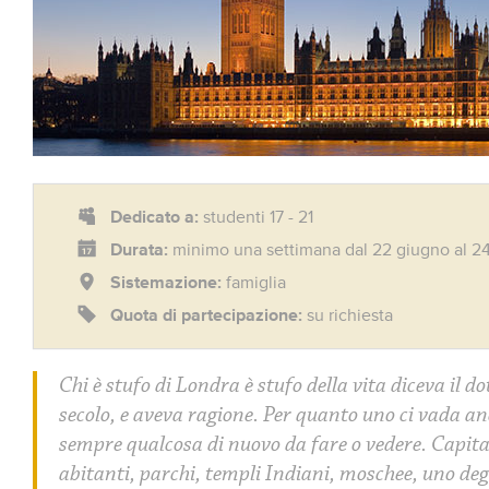
Dedicato a:
studenti 17 - 21
Durata:
minimo una settimana dal 22 giugno al 2
Sistemazione:
famiglia
Quota di partecipazione:
su richiesta
Chi è stufo di Londra è stufo della vita diceva il 
secolo, e aveva ragione. Per quanto uno ci vada anc
sempre qualcosa di nuovo da fare o vedere. Capita
abitanti, parchi, templi Indiani, moschee, uno degli