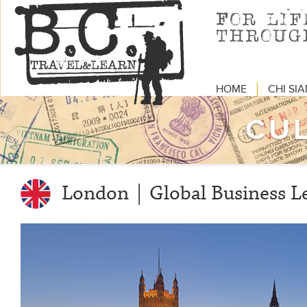
HOME
CHI SI
CU
London | Global Business L