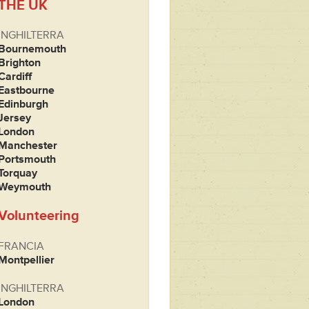
THE UK
INGHILTERRA
Bournemouth
Brighton
Cardiff
Eastbourne
Edinburgh
Jersey
London
Manchester
Portsmouth
Torquay
Weymouth
Volunteering
FRANCIA
Montpellier
INGHILTERRA
London