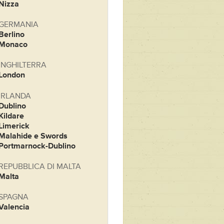
Nizza
GERMANIA
Berlino
Monaco
INGHILTERRA
London
IRLANDA
Dublino
Kildare
Limerick
Malahide e Swords
Portmarnock-Dublino
REPUBBLICA DI MALTA
Malta
SPAGNA
Valencia