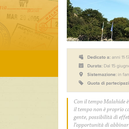
Dedicato a:
anni 11-1
Durata:
Dal 15 giugn
Sistemazione:
in fa
Quota di partecipaz
Con il tempo Malahide è 
il tempo non è proprio car
gente, possibilità di effe
l’opportunità di abbinare 