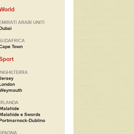
World
EMIRATI ARABI UNITI
Dubai
SUDAFRICA
Cape Town
Sport
INGHILTERRA
Jersey
London
Weymouth
IRLANDA
Malahide
Malahide e Swords
Portmarnock-Dublino
SPAGNA