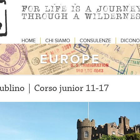
HOME
CHI SIAMO
CONSULENZE
DICONO 
EUROPE
ublino | Corso junior 11-17