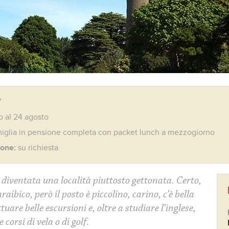
7
o al 24 agosto
miglia in pensione completa con packet lunch a mezzogiorno
ione:
su richiesta
diventata una località piuttosto gettonata. Certo,
aibico, però il posto è piccolino, carino, c’è bella
ttuare belle escursioni e, oltre a studiare l’inglese,
corsi di vela o di golf.