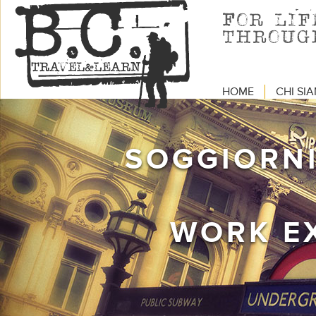
HOME
CHI SI
SOGGIORNI
WORK E