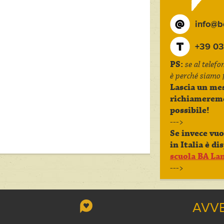
info@bc
+39 03
PS:
se al telef
è perché siamo f
Lascia un mes
richiamerem
possibile!
--->
Se invece vuo
in Italia è di
scuola BA La
--->
AVVE