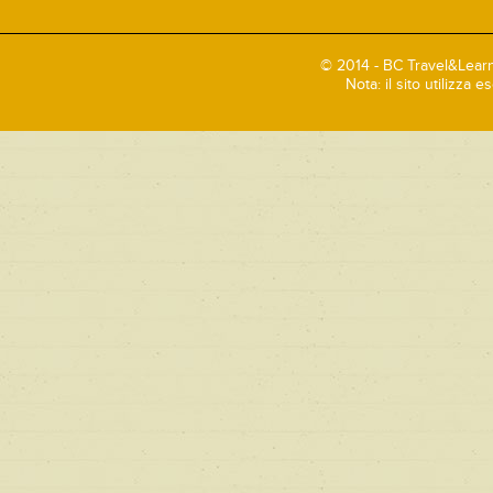
© 2014 - BC Travel&Learn
Nota: il sito utilizza 