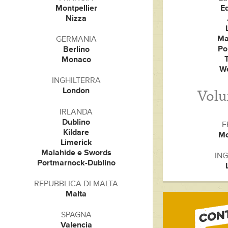
Montpellier
E
Nizza
Ma
GERMANIA
Po
Berlino
Monaco
W
INGHILTERRA
London
Volu
IRLANDA
Dublino
F
Kildare
Mo
Limerick
Malahide e Swords
ING
Portmarnock-Dublino
REPUBBLICA DI MALTA
Malta
SPAGNA
Valencia