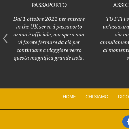
PASSAPORTO
ASSI
Dal 1 ottobre 2021 per entrare
TUTTI i v
in the UK serve il passaporto
un'assicura
ormai è ufficiale, ma spero non
sia me
vi farete fermare da ciò per
annullamento
continuare a viaggiare verso
al momento 
questa magnifica grande isola.
v
HOME
CHI SIAMO
DICO