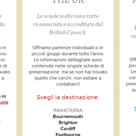
THE UK
R
e
Le scuole scelte sono tutte
 da
riconosciute e accreditate dal
British Council.
ri
 in
Offriamo partenze individuali o in
nno.
piccoli gruppi durante tutto l'anno.
Off
ono
Le informazioni dettagliate sono
pic
e di
contenute nelle singole schede di
Le
ovato
presentazione, ma se non hai trovato
con
 a
quello che cerchi, non esitare a
pres
contattarci!
qu
 in
Scegli la destinazione:
uola
INGHILTERRA
Bournemouth
:
Brighton
Cardiff
Eastbourne