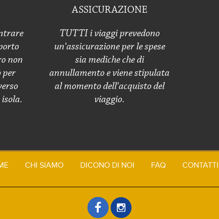
ASSICURAZIONE
ntrare
TUTTI i viaggi prevedono
porto
un'assicurazione per le spese
ro non
sia mediche che di
ò per
annullamento e viene stipulata
verso
al momento dell'acquisto del
isola.
viaggio.
ME
CHI SIAMO
DICONO DI NOI
FAQ
CONTATTI