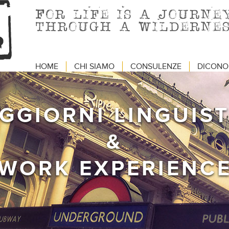
HOME
CHI SIAMO
CONSULENZE
DICONO 
GGIORNI LINGUIST
&
WORK EXPERIENC