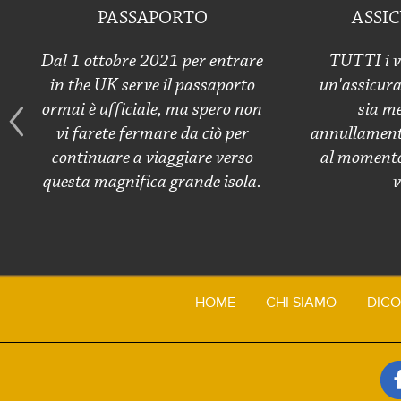
PASSAPORTO
ASSI
Dal 1 ottobre 2021 per entrare
TUTTI i v
in the UK serve il passaporto
un'assicura
ormai è ufficiale, ma spero non
sia me
vi farete fermare da ciò per
annullamento
continuare a viaggiare verso
al momento 
questa magnifica grande isola.
v
HOME
CHI SIAMO
DICO