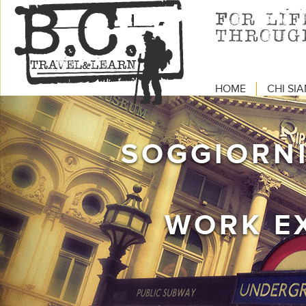
HOME
CHI SI
SOGGIORNI
WORK E