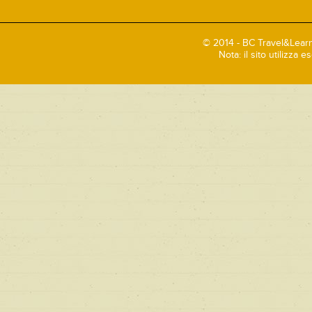
© 2014 - BC Travel&Learn
Nota: il sito utilizza 