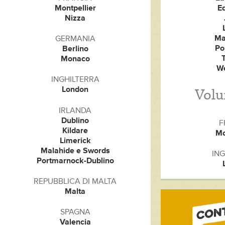
Montpellier
E
Nizza
Ma
GERMANIA
Po
Berlino
Monaco
W
INGHILTERRA
London
Volu
IRLANDA
Dublino
F
Kildare
Mo
Limerick
Malahide e Swords
ING
Portmarnock-Dublino
REPUBBLICA DI MALTA
Malta
SPAGNA
Valencia