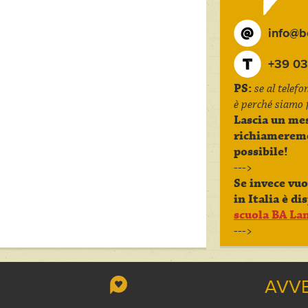
info@bc
+39 03
PS:
se al telef
è perché siamo f
Lascia un mes
richiamerem
possibile!
--->
Se invece vuo
in Italia è di
scuola BA La
--->
AVVE