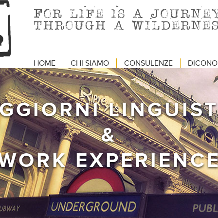
HOME
CHI SIAMO
CONSULENZE
DICONO 
GGIORNI LINGUIST
&
WORK EXPERIENC