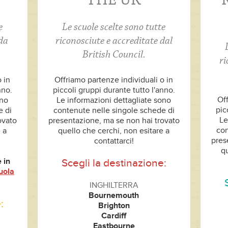
THE UK
R
e
Le scuole scelte sono tutte
 da
riconosciute e accreditate dal
British Council.
ri
 in
Offriamo partenze individuali o in
nno.
piccoli gruppi durante tutto l'anno.
Off
ono
Le informazioni dettagliate sono
pic
e di
contenute nelle singole schede di
Le
ovato
presentazione, ma se non hai trovato
con
 a
quello che cerchi, non esitare a
pres
contattarci!
qu
 in
Scegli la destinazione:
uola
INGHILTERRA
Bournemouth
:
Brighton
Cardiff
Eastbourne