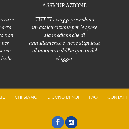
ASSICURAZIONE
ntrare
TUTTI i viaggi prevedono
porto
un'assicurazione per le spese
ro non
sia mediche che di
ò per
annullamento e viene stipulata
verso
al momento dell'acquisto del
isola.
viaggio.
ME
CHI SIAMO
DICONO DI NOI
FAQ
CONTATTI